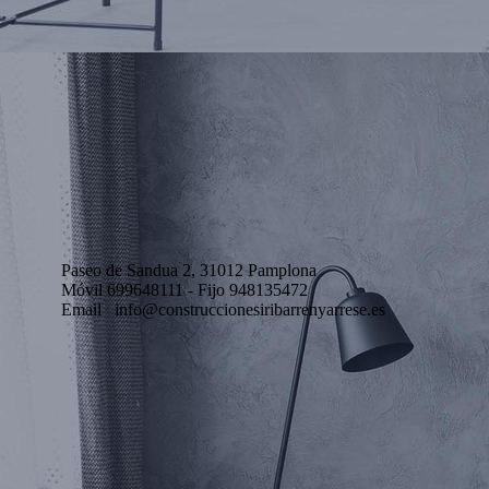
Paseo de Sandua 2, 31012 Pamplona
Móvil 699648111 - Fijo 948135472
Email info@construccionesiribarrenyarrese.es