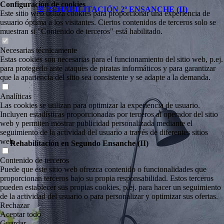
Configuración de cookies
REHABILITACIÓN 2º ENSANCHE (II)
Este sitio web utiliza cookies para proporcionar una experiencia de
usuario óptima a los visitantes. Ciertos contenidos de terceros solo se
muestran si "Contenido de terceros" está habilitado.
Necesarias técnicamente
Estas cookies son necesarias para el funcionamiento del sitio web, p.ej.
para protegerlo ante ataques de piratas informáticos y para garantizar
que la apariencia del sitio sea consistente y se adapte a la demanda.
Analíticas
Las cookies se utilizan para optimizar la experiencia de usuario.
Incluyen estadísticas proporcionadas por terceros al operador del sitio
web y permiten mostrar publicidad personalizada mediante el
seguimiento de la actividad del usuario a través de diferentes sitios
web.
Rehabilitación en Segundo Ensanche (II)
Contenido de terceros
Puede que este sitio web ofrezca contenido o funcionalidades que
proporcionan terceros bajo su propia responsabilidad. Estos terceros
pueden establecer sus propias cookies, p.ej. para hacer un seguimiento
de la actividad del usuario o para personalizar y optimizar sus ofertas.
Rechazar
Aceptar todo
Guardar